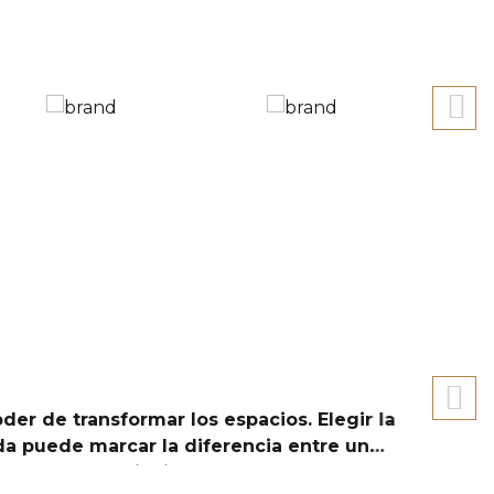
01 Feb
e transformar los espacios. Elegir la
Te gus
mejor 
ite verdaderamente a
mejor 