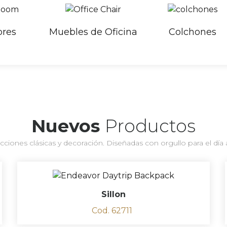
res
Muebles de Oficina
Colchones
Nuevos
Productos
cciones clásicas y decoración. Diseñadas con orgullo para el día a
Sillon
Cod. 62711