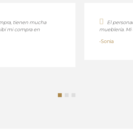
 tienen mucha
El personal fue
mi compra en
mueblería. Mi comed
-Sonia