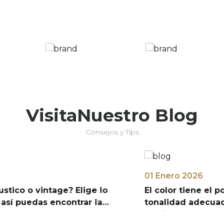
Visita
Nuestro Blog
Consejos y Tips
01 Enero 2026
 o vintage? Elige lo
El color tiene el poder d
uedas encontrar la
tonalidad adecuada puede marcar la diferencia entre un
ambiente común y uno que nos inv