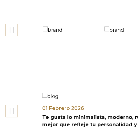
01 Febrero 2026
a
Te gusta lo minimalista, moderno, rustico
mejor que refleje tu personalidad y así p
mejor opción para ti.